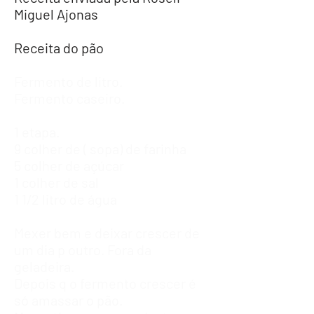
Miguel Ajonas
Receita do pão
Fermento de litro.​
Fermento caseiro.
1 etapa.
9 colher de ( sopa) de farinha
5 colher de açúcar
1 colher de sal
1 1/2 litro de água
Mexer bem e deixar crescer de
um dia p outro. Fora da
geladeira.
Depois q o fermento crescer é
só amassar o pão.