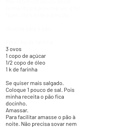
Mas retire um pouco deste
fermento p a próxima vez q for
fazer.. Pois este é a muda.
Receita para o pão.
Para 1 kg de farinha
3 ovos
1 copo de açúcar
1/2 copo de óleo
1 k de farinha
Se quiser mais salgado.
Coloque 1 pouco de sal. Pois
minha receita o pão fica
docinho.
Amassar.
Para facilitar a
masse o pão à
noite.
Não
precisa sovar nem