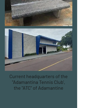
Current headquarters of the
"Adamantina Tennis Club',
the "ATC" of Adamantine