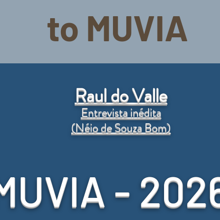
to MUVIA
Raul do Valle
Entrevista inédita
(Néio d
e Souza Bom)
MUVIA - 202