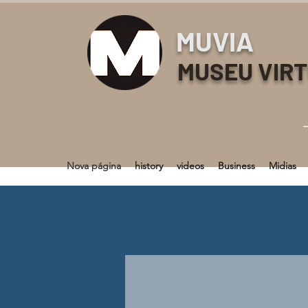
MUVIA
MUSEU VIR
Nova página
history
videos
Business
Midias