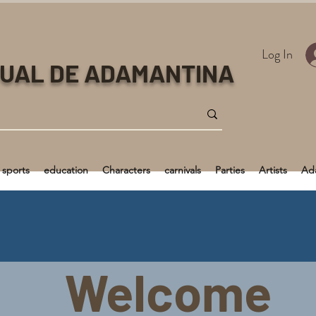
Log In
TUAL DE ADAMANTINA
sports
education
Characters
carnivals
Parties
Artists
Ada
Welcome