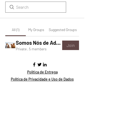
All (1)
My Groups
Suggested Groups
Somos Nós de Adamantina
Join
Private
·
5 members
Política de Entrega
Política de Privacidade e Uso de Dados
Política de Troca, Devolução e Reembolso
©2021 by muva. Proudly created with
Wix.com