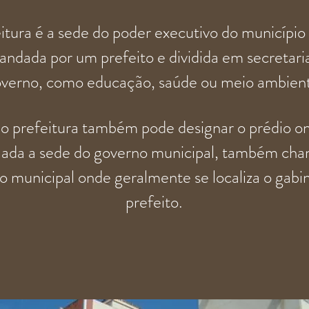
itura é a sede do
poder executivo
do
município
ndada por um prefeito e dividida em secretari
overno, como
educação
,
saúde
ou
meio ambien
 prefeitura também pode designar o prédio o
alada a sede do governo municipal, também ch
o municipal
onde geralmente se localiza o gabi
prefeito.