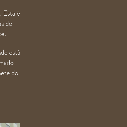
. Esta é
as de
te
.
nde está
amado
nete do