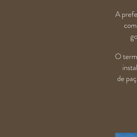
A prefe
coma
g
O termo
inst
de
paç