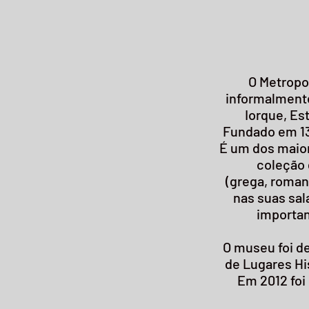
O Metropo
informalment
Iorque
,
Es
Fundado em
1
É um dos maio
coleção
(
grega
,
roman
nas suas sal
importan
O museu foi d
de Lugares Hi
Em
2012
foi