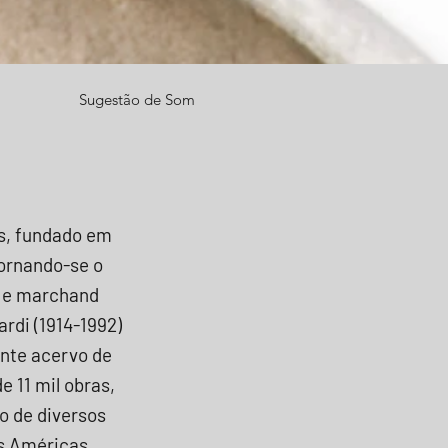
Sugestão de Som
os, fundado em
tornando-se o
o e marchand
ardi (1914-1992)
ante acervo de
 11 mil obras,
io de diversos
as Américas.