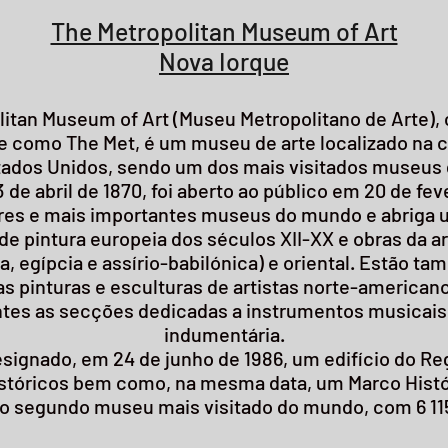
The Metropolitan Museum of Art
Nova Iorque
litan Museum of Art (Museu Metropolitano de Arte),
e como The Met, é um
museu de arte
localizado na 
tados Unidos
, sendo um dos
mais visitados museus 
3 de abril
de
1870
, foi aberto ao público em
20 de fev
res e mais importantes museus do mundo e abriga 
 de
pintura
europeia
dos séculos XII-XX e obras da ar
a
,
egípcia
e
assírio
-
babilónica
) e oriental. Estão t
as pinturas e esculturas de artistas norte-american
tes as secções dedicadas a instrumentos musicais
indumentária.
esignado, em
24 de junho
de
1986
, um edifício do
Reg
stóricos
bem como, na mesma data, um
Marco Histó
 o segundo museu mais visitado do mundo, com 6 115 