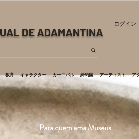
ログイン
TUAL DE ADAMANTINA
教育
キャラクター
カーニバル
締約国
アーティスト
ア
Para quem ama Museus