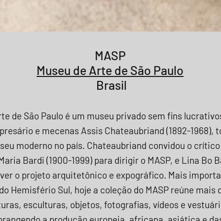
MASP
Museu de Arte de São Paulo
Brasil
te de São Paulo é um museu privado sem fins lucrativ
presário e mecenas Assis Chateaubriand (1892-1968), 
seu moderno no país. Chateaubriand convidou o crític
 Maria Bardi (1900-1999) para dirigir o MASP, e Lina Bo B
ver o projeto arquitetônico e expográfico. Mais import
do Hemisfério Sul, hoje a coleção do MASP reúne mais de
turas, esculturas, objetos, fotografias, vídeos e vestuár
brangendo a produção europeia, africana, asiática e d