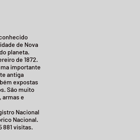
 conhecido
cidade de
Nova
do planeta
.
ereiro
de 1872
.
uma importante
te antiga
ambém expostas
os. São muito
, armas e
istro Nacional
rico Nacional
.
881 visitas.