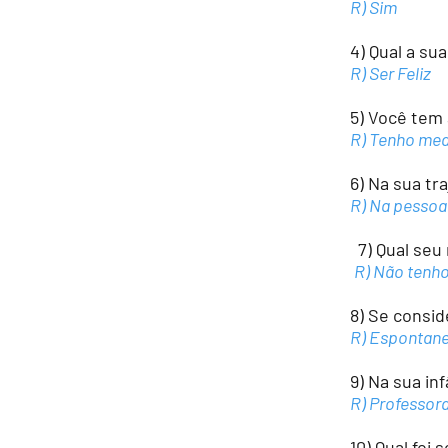
R) Sim
4) Qual a sua
R) Ser Feliz
5) Você tem
R) Tenho med
6) Na sua tra
R) Na pessoa
7) Qual seu
R) Não tenho
8) Se consid
R) Espontan
9) Na sua in
R) Professor
10) Qual foi s