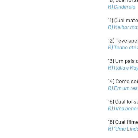
R) Cinderela
11) Qual mater
R) Melhor mat
12) Teve apeli
R) Tenho até h
13) Um país 
R) Itália e M
14) Como seria
R) Em um reso
15) Qual foi s
R) Uma bonec
16) Qual filme 
R) “Uma Lind