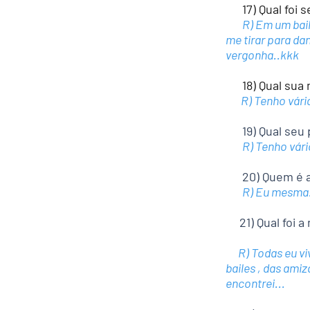
17) Qual foi s
R) Em um bai
me tirar para da
vergonha..kkk
18) Qual sua m
R) Tenho várias
19) Qual seu p
R) Tenho vári
20) Quem é a p
R) Eu mesma.
21) Qual foi a
R) Todas eu viv
bailes , das am
encontrei...