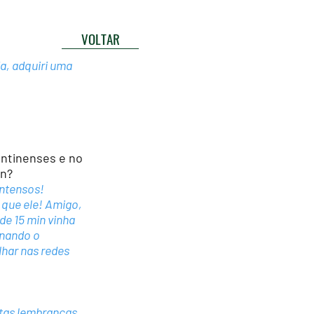
VOLTAR
a, adquiri uma
ntinenses e no
an?
ntensos!
 que ele! Amigo,
de 15 min vinha
inando o
lhar nas redes
tas lembranças,