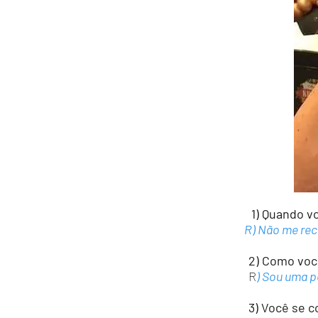
1) Quando voc
R) Não me recor
2) Como você
R
) Sou uma p
3) Você se co