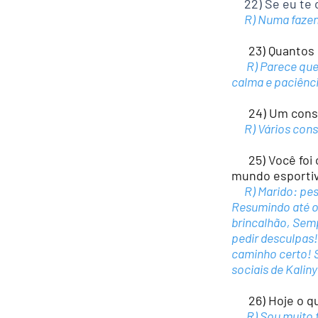
22) Se eu te
R) Numa fazenda
23) Quantos po
R) Parece que a
calma e paciência
24) Um consel
R) Vários consel
25) Você foi c
mundo esportiv
R) Marido: pess
Resumindo até o 
brincalhão, Semp
pedir desculpas
caminho certo! S
sociais de Kalin
26) Hoje o que 
R) Sou muito fe