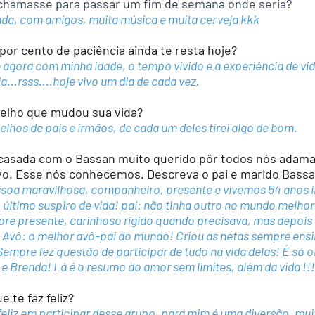
 chamasse para passar um fim de semana onde seria?
, com amigos, muita música e muita cerveja kkk
r cento de paciência ainda te resta hoje?
gora com minha idade, o tempo vivido e a experiência de vid
...rsss....hoje vivo um dia de cada vez.
ho que mudou sua vida?
hos de pais e irmãos, de cada um deles tirei algo de bom.
asada com o Bassan muito querido pôr todos nós adama
o. Esse nós conhecemos. Descreva o pai e marido Bass
oa maravilhosa, companheiro, presente e vivemos 54 anos i
último suspiro de vida! pai: não tinha outro no mundo melhor
re presente, carinhoso rígido quando precisava, mas depois 
! Avô: o melhor avô-pai do mundo! Criou as netas sempre ens
empre fez questão de participar de tudo na vida delas! É só o
y e Brenda! Lá é o resumo do amor sem limites, além da vida !!!
te faz feliz?
liz em participar desse grupo, para mim é uma diversão, mui