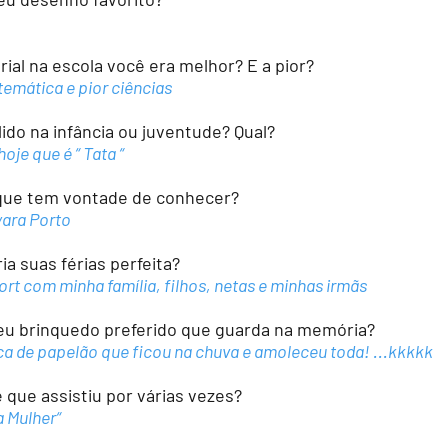
ial na escola você era melhor? E a pior?
emática e pior ciências
do na infância ou juventude? Qual?
oje que é “ Tata “
que tem vontade de conhecer?
ayara Porto
 suas férias perfeita?
rt com minha família, filhos, netas e minhas irmãs
eu brinquedo preferido que guarda na memória?
a de papelão que ficou na chuva e amoleceu toda! ...kkkkk
que assistiu por várias vezes?
a Mulher“