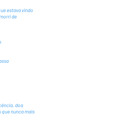
ue estava vindo
morri de
n
massa
cência, doa
s que nunca mais