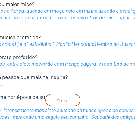
eu maior mico?
le no Acrea, quando um moço veio em minha direção e achei q
nçar e era para a outra moça que estava atrás de mim...quase 
úsica preferida?
 mas hj é a “ estrelinha “ (Marília Mendonça) lembro do Bassa
rato preferido?
os, entre eles: macarrão com frango caipira, e todo tipo de 
essoa que mais te inspira?
..
 melhor época da sua vida?
Voltar
i intensamente mas sinto saudade da minha época de adoles
izades , mas cada uma seguiu seu caminho. Saudade das amiga