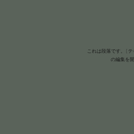
これは段落です。 [
の編集を