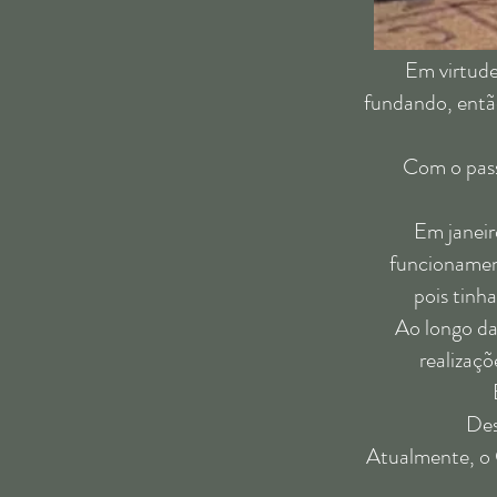
Em virtude da fal
fundando, então
Com o passar do 
Em janeiro de 2
funcionament
pois tinh
Ao longo das déc
realizaçõ
É o Am
Desta form
Atualmente, o Colég