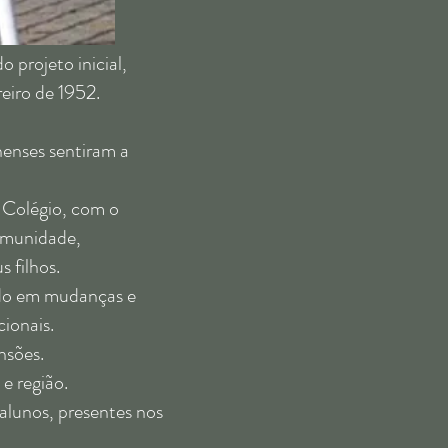
projeto inicial,
reiro de 1952.
nses sentiram a
Colégio, com o
comunidade,
 filhos.
do em mudanças e
ionais.
nsões.
e região.
unos, presentes nos