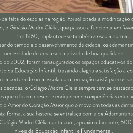
ta de escolas na região, foi solicitada a modificação do 
, o Ginásio Madre Clélia, que passou a funcionar em feve
Em 1960, implantou-se também a escola normal.
tempo e o desenvolvimento da cidade, os adamantine
necessidade de uma escola privada de boa qualidade.
002, foram reinaugurados os espaços educativos do 
o da Educação Infantil, trazendo alegria e satisfação à 
am a certeza de uma escola com formação cristã para os seus
adas, o Colégio Madre Clélia sempre tem se destaca
es que o fazem crescer e enriquecer em experiências educac
or do Coração Maior que o move em todas as dime
a, a sua história se entrelaça com a de Adamantina 
io Madre Clélia conta com, aproximadamente, 500 al
níveis da Educação Infantil e Fundamental.