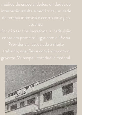
médico de especialidades, unidades de
internação adulta e pediátrica, unidade
de terapia intensiva e centro cirúrgico
atuante.
Por não ter fins lucrativos, a instituição
conta em primeiro lugar com a Divina
Providencia, associada a muito
trabalho, doações e convênios com o
governo Municipal, Estadual e Federal.