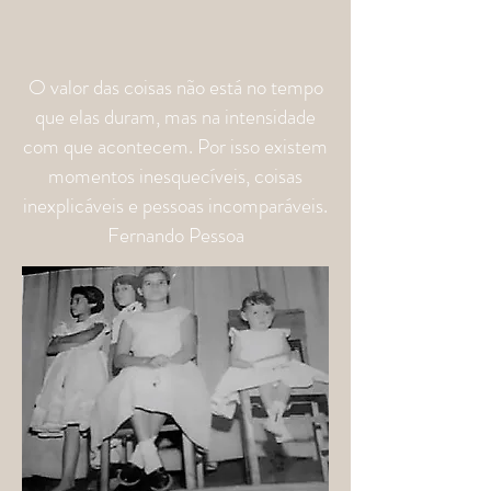
O valor das coisas não está no tempo
que elas duram, mas na intensidade
com que acontecem. Por isso existem
momentos inesquecíveis, coisas
inexplicáveis e pessoas incomparáveis.
Fernando Pessoa