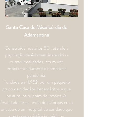
Santa Casa de Misericórdia de
Adamantina
Construída nos anos 50 , atende a
população de Adamantina e várias
outras localidades. Foi muito
importante durante o combate a
pandemia.
Fundada em 1.952, por um pequeno
grupo de cidadãos beneméritos e que
se auto intitularam de Irmãos. A
finalidade dessa união de esforços era a
criação de um hospital de caridade que
prestasse assistência médico-