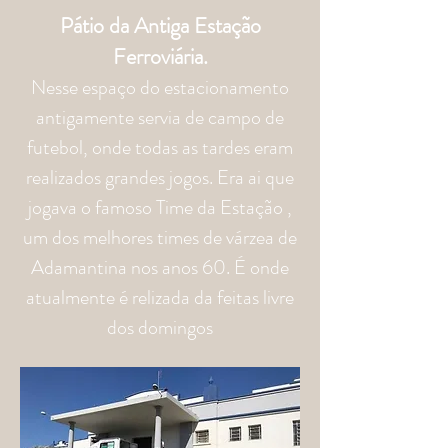
Pátio da Antiga Estação
Ferroviária.
Nesse espaço do estacionamento
antigamente servia de campo de
futebol, onde todas as tardes eram
realizados grandes jogos. Era ai que
jogava o famoso Time da Estação ,
um dos melhores times de várzea de
Adamantina nos anos 60. É onde
atualmente é relizada da feitas livre
dos domingos