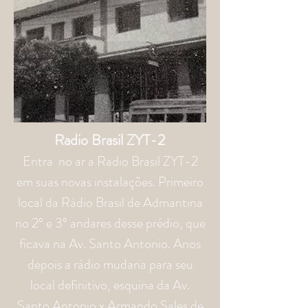
Radio Brasil ZYT-2
Entra no ar a Radio Brasil ZYT-2
em suas novas instalações. Primeiro
local da Rádio Brasil de Admantina
no 2º e 3º andares desse prédio, que
ficava na Av. Santo Antonio. Anos
depois a rádio mudaria para seu
local definitivo, esquina da Av.
Santo Antonio x Armando Sales de