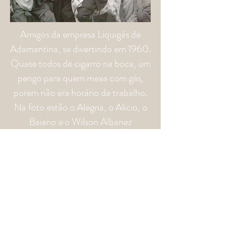
Amigos da empresa Liquigás de
Adamantina, se divertindo em 1960.
Quase todos de cigarro na boca, um
perigo para quem mexe com gás,
porem não era horário de trabalho.
Na foto estão o Alegria, o Alicio, o
Baiano e o Wilson Albanez
"Alguma coisa acontece no meu