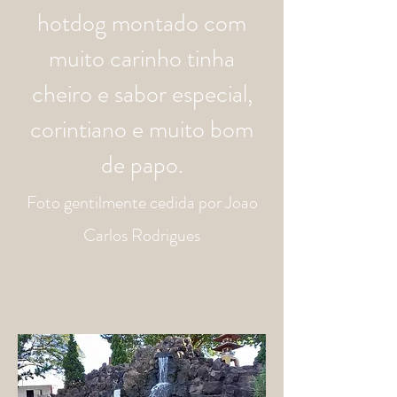
hotdog montado com
muito carinho tinha
cheiro e sabor especial,
corintiano e muito bom
de papo.
Foto
gentilmente
cedida por Joao
Carlos Rodrigues