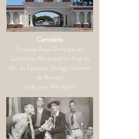
Cemitério
Entrada Atual Principal do
Cemitério Municipal no final da
Av. da Saudade (Antiga Ademar
de Barros)
saída para Mariápolis