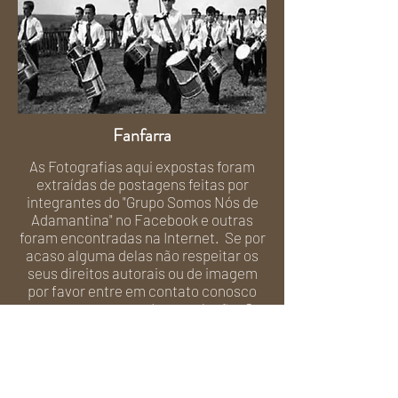
Fanfarra
As Fotografias aqui expostas foram
extraídas de postagens feitas por
integrantes do "Grupo Somos Nós de
Adamantina" no Facebook e outras
foram encontradas na Internet. Se por
acaso alguma delas não respeitar os
seus direitos autorais ou de imagem
por favor entre em contato conosco
para a removermos desta coleção. Ou,
se conhecer a autoria, por favor, nos
informe para darmos o devido crédito.
Nosso e-mail:
contato@muvia.com.br
.Obrigado.