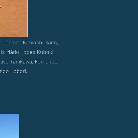
r Técnico Kimioshi Saito,
uis Mário Lopes Kuboki,
stavo Tanikawa, Fernando
ando Kobori.