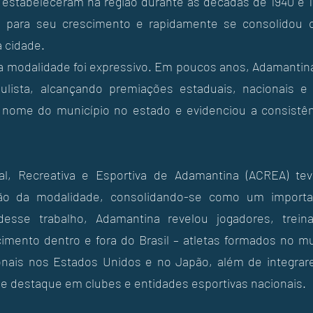
estabeleceram na região durante as décadas de 1940 e 1
s para seu crescimento e rapidamente se consolidou 
a cidade.
 modalidade foi expressivo. Em poucos anos, Adamantina
aulista, alcançando premiações estaduais, nacionais e 
 nome do município no estado e evidenciou a consistênc
al, Recreativa e Esportiva de Adamantina (ACREA) te
são da modalidade, consolidando-se como um import
 desse trabalho, Adamantina revelou jogadores, trein
mento dentro e fora do Brasil – atletas formados no mu
onais nos Estados Unidos e no Japão, além de integrare
 destaque em clubes e entidades esportivas nacionais.