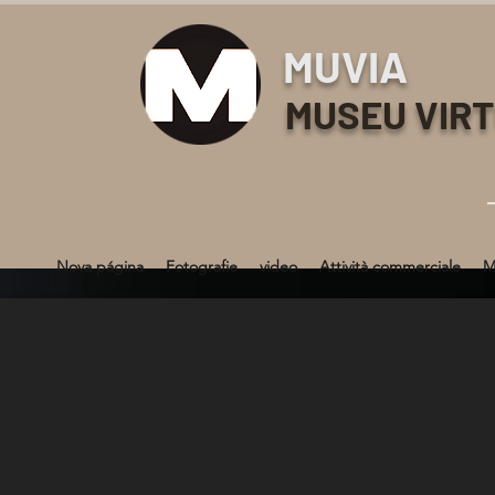
MUVIA
MUSEU VIR
Nova página
Fotografie
video
Attività commerciale
M