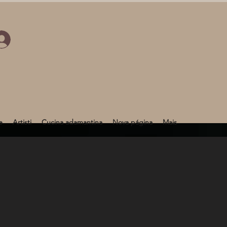
e
Artisti
Cucina adamantina
Nova página
Mais