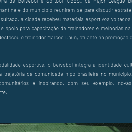
eira de Beisebol e Softbol (CBBS), da Major League B
mantina e do município reuniram-se para discutir estraté
ultado, a cidade recebeu materiais esportivos voltados
e apoio para capacitação de treinadores e melhorias na i
destacou o treinador Marcos Daun, atuante na promoção d
alidade esportiva, o beisebol integra a identidade cul
a trajetória da comunidade nipo-brasileira no municípi
 comunitários e inspirando, com seu exemplo, nova
te.