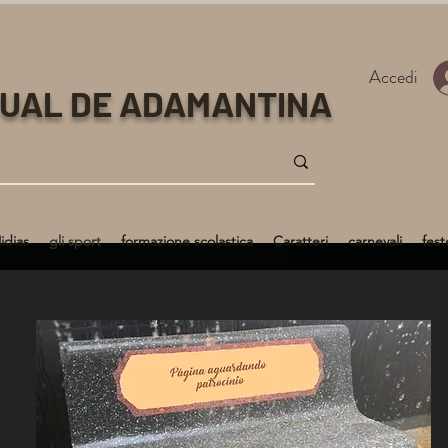
Accedi
TUAL DE ADAMANTINA
idias
gli sport
formazione scolastica
Caratteri
carnevali
fest