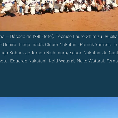
 — Década de 1990 (foto): Técnico Lauro Shimizu, Auxilia
io Ushiro, Diego Inada, Cleber Nakatani, Patrick Yamada, L
rigo Kobori, Jefferson Nishimura, Edson Nakatani Jr, Gu
to, Eduardo Nakatani, Keiti Watarai, Mako Watarai, Fern