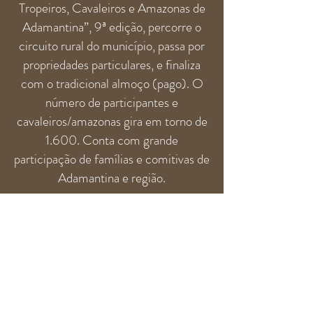
Tropeiros, Cavaleiros e Amazonas de
Adamantina”, 9ª edição, percorre o
circuito rural do município, passa por
propriedades particulares, e finaliza
com o tradicional almoço (pago). O
número de participantes e
cavaleiros/amazonas gira em torno de
1.600. Conta com grande
participação de famílias e comitivas de
Adamantina e região.