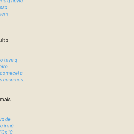
ria q havia
ossa
quem
uito
o teve q
eiro
9 comecei a
os casamos.
 mais
va de
a irmã
“Os 10