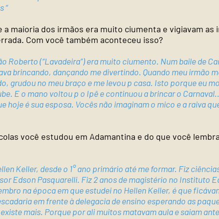
 “
 a maioria dos irmãos era muito ciumenta e vigiavam as 
rrada. Com você também aconteceu isso?
o Roberto (“Lavadeira”) era muito ciumento. Num baile de Ca
tava brincando, dançando me divertindo. Quando meu irmão m
, grudou no meu braço e me levou p casa. Isto porque eu m
be. E o mano voltou p o Ipê e continuou a brincar o Carnaval
e hoje é sua esposa. Vocês não imaginam o mico e a raiva qu
colas você estudou em Adamantina e do que você lembra
llen Keller, desde o 1° ano primário até me formar. Fiz ciência
or Edson Pasquarelli. Fiz 2 anos de magistério no Instituto 
embro na época em que estudei no Hellen Keller, é que ficáv
scadaria em frente à delegacia de ensino esperando as paque
existe mais. Porque por ali muitos matavam aula e saiam antes