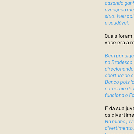
casando ganh
avançada meu
sítio. Meu p
e saudável.
Quais foram
você era a m
Bem por algun
no Bradesco 
direcionando
abertura de c
Banco pois i
comércio de 
funciona o F
E da sua ju
os divertim
Na minha juv
divertimento