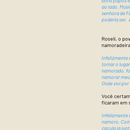
bons papos e 
ao lado. Músi
senhora de F
poderia ser. Ai
Roseli, o po
namoradeir
Infelizmente 
tomar o lugar
namorado, foi
namorar meu 
Onde vivi por
Você certam
ficaram em 
Infelizmente
namoro. Como
caçula ia jun