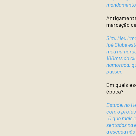
mandamentos
Antigamente
marcação ce
Sim. Meu irmã
Ipê Clube es
meu namorado
100mts do clu
namorada, qu
passar.
Em quais es
época?
Estudei no He
com o profess
O que mais l
sentadas na e
a escada não 