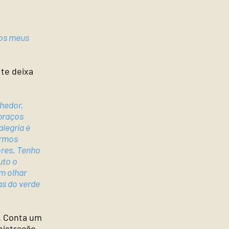
 dos meus
te deixa
lhedor,
braços
legria é
armos
ores. Tenho
uto o
m olhar
as do verde
. Conta um
istração.