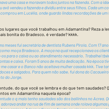
ava uma casa e moravam todos juntos na fazenda. Com a ida
 avô vendeu a fazenda e dividiu entre seus filhos. Cada um 
ai comprou em Lucélia, onde guardo lindas recordações de u
 os lugares que você trabalhou em Adamantina? Reza a l
ais bonita do Bradesco, é verdade? kkkk.
s meses fui secretária de dentista Rubens Pirola. Com 17 ano
como moça Bradesco. A moça na qual recepcionava os clien
-os para o caixa ou ao atendimento necessário. Trabalhei tb
ontas e caixa. Foram 5 anos de muita dedicação. Na época tive
a me casar e o Banco não aceitava mulher casada kkk. Tive 
doces e salgados. Para quem não sabe, fui dona do Cacaueiro
oto do Jorge.
ventude, do que você se lembra e do que tem saudades? 
entos em Adamantina naquela época?
entude o q mais tenho saudades são dos bailinhos no Acrea. 
, adorava andar na rua de fim de semana onde rolava algumas