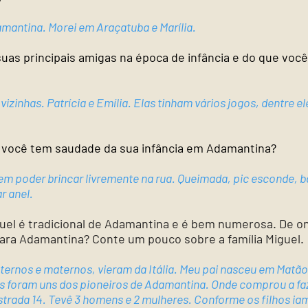
mantina. Morei em Araçatuba e Marília.
uas principais amigas na época de infância e do que voc
izinhas. Patrícia e Emília. Elas tinham vários jogos, dentre e
 você tem saudade da sua infância em Adamantina?
em poder brincar livremente na rua. Queimada, pic esconde, 
r anel.
guel é tradicional de Adamantina e é bem numerosa. De o
para Adamantina? Conte um pouco sobre a família Miguel.
ternos e maternos, vieram da Itália. Meu pai nasceu em Matã
s foram uns dos pioneiros de Adamantina. Onde comprou a f
strada 14. Tevê 3 homens e 2 mulheres. Conforme os filhos ia