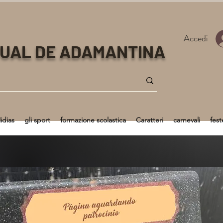
Accedi
TUAL DE ADAMANTINA
idias
gli sport
formazione scolastica
Caratteri
carnevali
fest