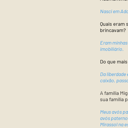
Nasci em Ada
Quais eram s
brincavam?
Eram minhas v
imobiliário.
Do que mais
Da liberdade 
caixão, passa
A família Mi
sua família 
Meus avós pa
avós paterno
Mirassol na e