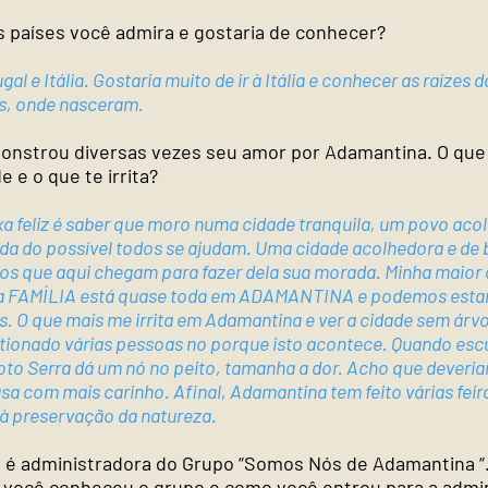
s países você admira e gostaria de conhecer?
gal e Itália. Gostaria muito de ir à Itália e conhecer as raízes
s, onde nasceram.
onstrou diversas vezes seu amor por Adamantina. O que 
de e o que te irrita?
a feliz é saber que moro numa cidade tranquila, um povo aco
da do possível todos se ajudam. Uma cidade acolhedora e de 
os que aqui chegam para fazer dela sua morada. Minha maior a
ha FAMÍLIA está quase toda em ADAMANTINA e podemos est
. O que mais me irrita em Adamantina e ver a cidade sem árv
stionado várias pessoas no porque isto acontece. Quando esc
oto Serra dá um nó no peito, tamanha a dor. Acho que deveria
sa com mais carinho. Afinal, Adamantina tem feito várias feir
 à preservação da natureza.
ê é administradora do Grupo “Somos Nós de Adamantina “
você conheceu o grupo e como você entrou para a admin