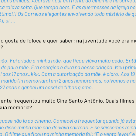
bons amigos. Adorava ficar em frente ao cinema e na sorvete
ca rolava solta. Que tempo bom. E as quermesses na igreja n
átima!!! Os Correios elegantes envolvendo todo mistério de 
, ai....
vo gosta de fofoca e quer saber: na juventude você era m
a?
não. Fui criada p minha mãe, que ficou viúva muito cedo. Entã
 de pai e mãe. Era enérgica e dura na nossa criação. Meu prim
 aos 17 anos..kkk. Com a autorização da mãe, é claro. Aos 1
marido (in memoriam) em 2 anos namoramos, noivamos e n
 27 anos e ganhei um casal de filhos q amo.
ente frequentou muito Cine Santo Antônio. Quais filmes
sua memória?
 quase não ia ao cinema. Comecei a frequentar quando já esta
 disse minha mãe não deixava sairmos. E se saíssemos minh
to. O filme que ficou na minha memória foi: “E o vento levou” e 