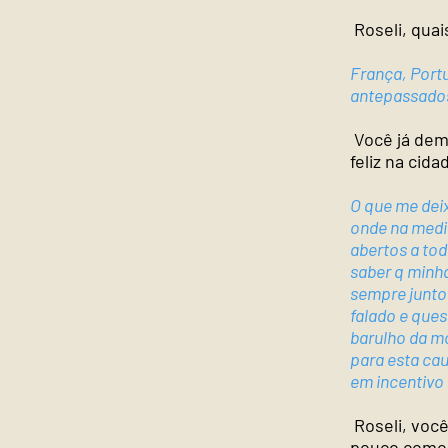
Roseli, quai
França, Portu
antepassado
Você já dem
feliz na cida
O que me deix
onde na medi
abertos a tod
saber q min
sempre juntos
falado e que
barulho da m
para esta cau
em incentivo
Roseli, voc
pouco como 