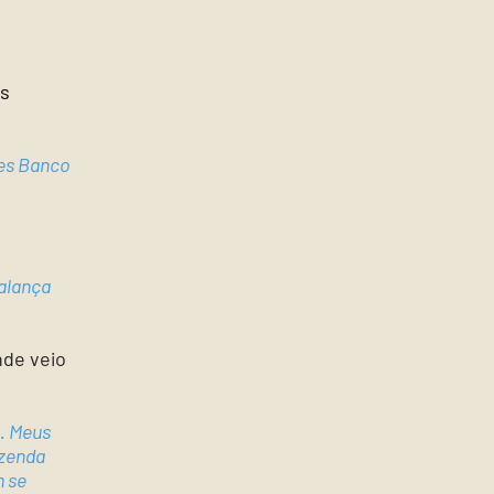
ês
les Banco
balança
nde veio
o. Meus
azenda
m se