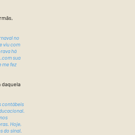
irmãs,
rnaval no
e viu com
orava há
...com sua
e me fez
 daquela
s contábeis
Educacional.
amos
ras. Hoje,
 do sinal.