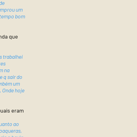
de
comprou um
m tempo bom
enda que
s trabalhei
tes
ém na
 q sair do
também um
. Onde hoje
Quais eram
Quanto ao
 paqueras,