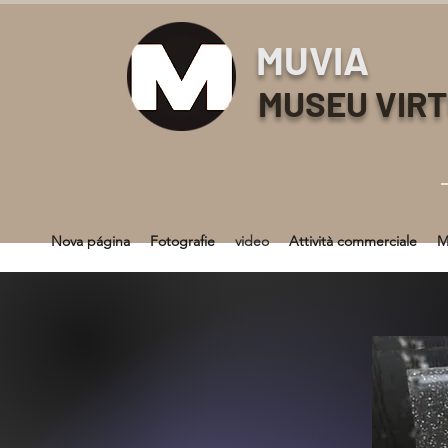
MUVIA
MUSEU VIR
Nova página
Fotografie
video
Attività commerciale
M