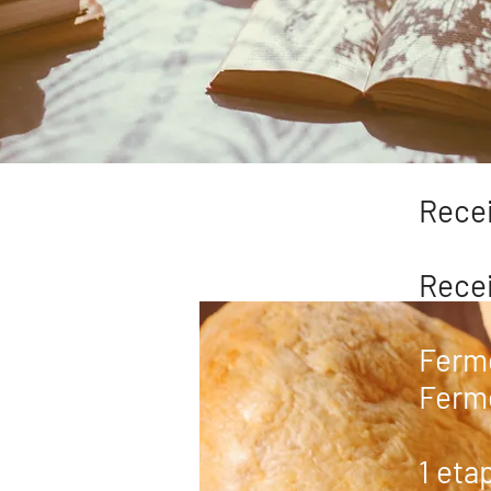
Recei
Recei
Ferme
Ferme
1 eta