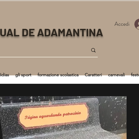
Accedi
TUAL DE ADAMANTINA
idias
gli sport
formazione scolastica
Caratteri
carnevali
fest