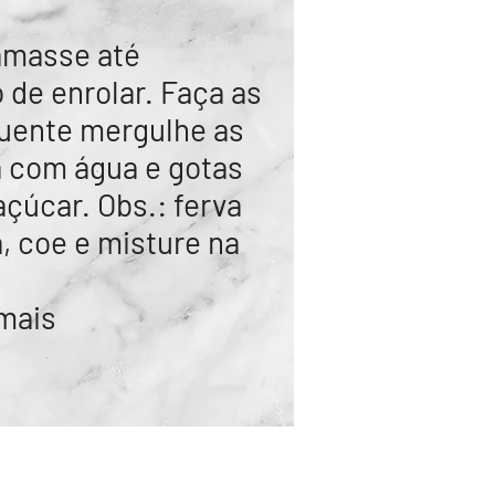
 amasse até
 de enrolar. Faça as
quente mergulhe as
 com água e gotas
açúcar. Obs.: ferva
 coe e misture na
 mais