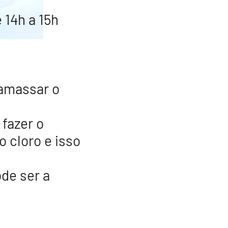
 14h a 15h
amassar o
 fazer o
o cloro e isso
ode ser a