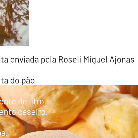
ta enviada pela Roseli Miguel Ajonas
ta do pão
nto de litro.​
nto caseiro.
pa.