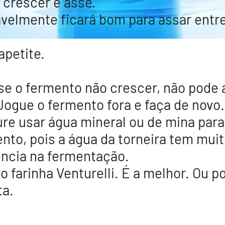
 crescer e asse.
velmente ficará bom para assar entre
petite.
se o fermento
não
crescer,
não
pode 
Jogue o fermento fora e faça de novo.
re usar água mineral ou de mina para
nto, pois a água da torneira tem muit
encia na fermentação.
o farinha Venturelli. É a melhor. Ou p
ta.