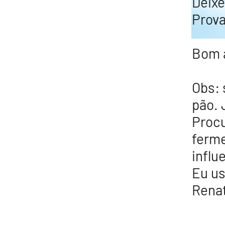
Deixe
Prova
Bom a
Obs: 
pão. 
Procu
ferme
influ
Eu us
Rena