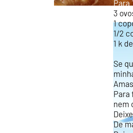
Para 
3 ovo
1 cop
1/2 c
1 k d
Se qu
minha
Amas
Para f
nem c
Deixe
De ma