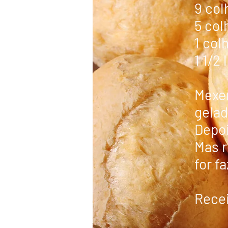
9 col
5 col
1 col
1 1/2 
Mexer
gelad
Depoi
Mas r
for f
Recei