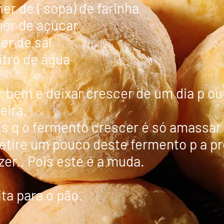
her de ( sopa) de farinha
her de açúcar
her de sal
litro de água
 bem e deixar crescer de um dia p ou
eira.
s q o fermento crescer é só amassar 
etire um pouco deste fermento p a pr
azer.. Pois este é a muda.
ta para o pão.