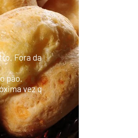
tro. Fora da
o pão.
óxima vez q