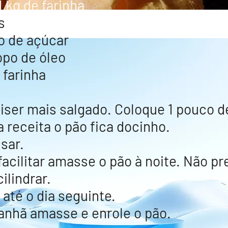
1 kg de farinha
s
o de açúcar
opo de óleo
e farinha
iser mais salgado. Coloque 1 pouco de
 receita o pão fica docinho.
sar.
acilitar a
masse o pão à noite.
Não
pre
ilindrar.
 até o dia seguinte.
nhã amasse e enrole o pão.