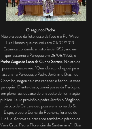
O segundo Padre
Não era esse da foto, esse da foto é o Pe. Wilson
Luis Ramos que assumiu em 01/02/2013.
Estamos contando a historia de 1952, ano em
que assumiu a Paróquia em 28/08/1952, o
Padre Augusto Luso da Cunha Sornas.
No ato de
posse ele escreveu: "Quando aqui cheguei para
assumir a Paróquia, o Padre Jerônimo Brasil de
Carvalho, negou se a me receber e fechou a casa
paroquial. Diante disso, tomei posse da Paróquia,
em plena rua, debaixo de um poste de iluminação
publica. Leu a provisão o padre Antônio Magliano,
pároco de Garça e deu posse em nome do Sr.
Bispo, o padre Bernardo Rechers, forâneo de
Lucélia. Achava se presente também o pároco de
Vera Cruz. Padre Florentim de Santamaría”. Boa