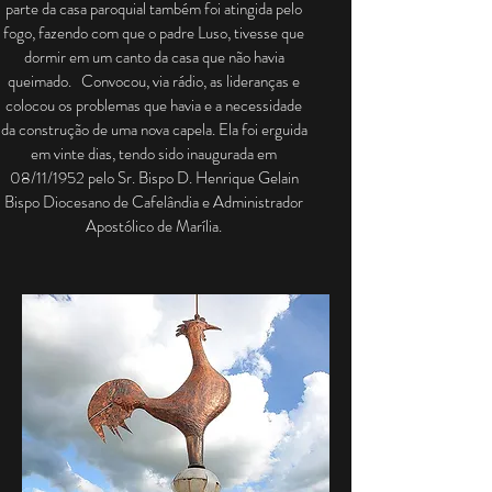
parte da casa paroquial também foi atingida pelo
fogo, fazendo com que o padre Luso, tivesse que
dormir em um canto da casa que não havia
queimado. Convocou, via rádio, as lideranças e
colocou os problemas que havia e a necessidade
da construção de uma nova capela. Ela foi erguida
em vinte dias, tendo sido inaugurada em
08/11/1952 pelo Sr. Bispo D. Henrique Gelain
Bispo Diocesano de Cafelândia e Administrador
Apostólico de Marília.