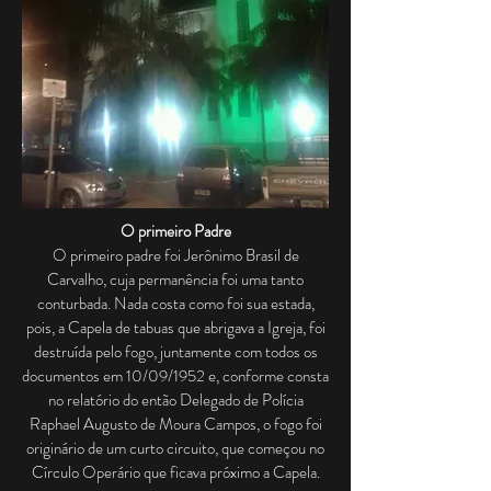
O primeiro Padre
O primeiro padre foi Jerônimo Brasil de
Carvalho, cuja permanência foi uma tanto
conturbada. Nada costa como foi sua estada,
pois, a Capela de tabuas que abrigava a Igreja, foi
destruída pelo fogo, juntamente com todos os
documentos em 10/09/1952 e, conforme consta
no relatório do então Delegado de Polícia
Raphael Augusto de Moura Campos, o fogo foi
originário de um curto circuito, que começou no
Círculo Operário que ficava próximo a Capela.