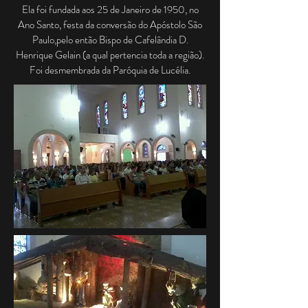
Ela foi fundada aos 25 de Janeiro de 1950, no
Ano Santo, festa da conversão do Apóstolo São
Paulo,pelo então Bispo de Cafelândia D.
Henrique Gelain (a qual pertencia toda a região).
Foi desmembrada da Paróquia de Lucélia.