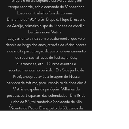
relíquia e no dia seguinte estava curada”, em
tempo recorde, sob o comando do Monsenhor
Luso, num trabalho fora do comum.
Em junho de 1954 o Sr. Bispo d. Hugo Bressane
de Araújo, primeiro bispo da Diocese de Marília,
benzia a nova Matriz.
Logicamente ainda sem o acabamento, que veio
depois ao longo dos anos, através de vários padres
s de muita participação do povo no levantamento
de recursos, através de festas, leilões,
quermesses, etc. Outros eventos e
acontecimentos no período Dia 5 de junho de
1953, chega de avião a Imagem de Nossa
Senhora de Fátima, para uma visita de doze dias á
Matriz e capelas da paróquia. Milhares de
pessoas participaram das solenidades. Em 18 de
junho de 53, foi fundada a Sociedade de São
Vicente de Paulo. Em agosto de 53, cerca de
1.500 Congregados Marianos vindos de várias
cidades do estado, reuniram se no Estádio
Municipal Antônio Goulart Marmo, iniciando o