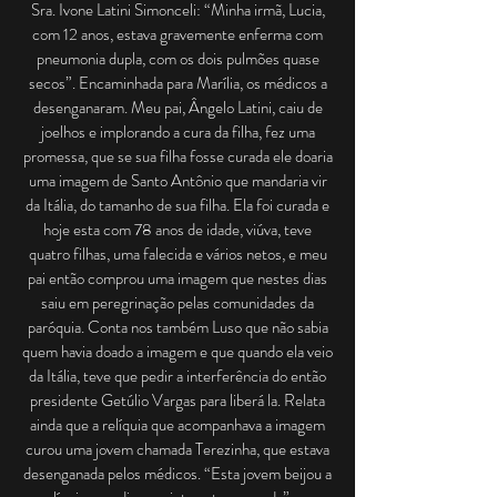
Sra. Ivone Latini Simonceli: “Minha irmã, Lucia,
com 12 anos, estava gravemente enferma com
pneumonia dupla, com os dois pulmões quase
secos”. Encaminhada para Marília, os médicos a
desenganaram. Meu pai, Ângelo Latini, caiu de
joelhos e implorando a cura da filha, fez uma
promessa, que se sua filha fosse curada ele doaria
uma imagem de Santo Antônio que mandaria vir
da Itália, do tamanho de sua filha. Ela foi curada e
hoje esta com 78 anos de idade, viúva, teve
quatro filhas, uma falecida e vários netos, e meu
pai então comprou uma imagem que nestes dias
saiu em peregrinação pelas comunidades da
paróquia. Conta nos também Luso que não sabia
quem havia doado a imagem e que quando ela veio
da Itália, teve que pedir a interferência do então
presidente Getúlio Vargas para liberá la. Relata
ainda que a relíquia que acompanhava a imagem
curou uma jovem chamada Terezinha, que estava
desenganada pelos médicos. “Esta jovem beijou a