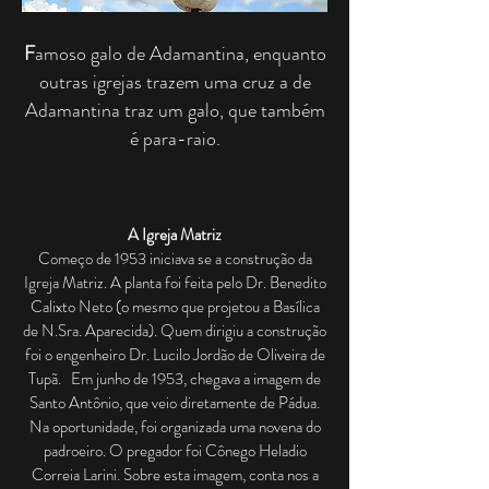
F
amoso galo de Adamantina, enquanto
outras igrejas trazem uma cruz a de
Adamantina traz um galo, que também
é para-raio.
A Igreja Matriz
Começo de 1953 iniciava se a construção da
Igreja Matriz. A planta foi feita pelo Dr. Benedito
Calixto Neto (o mesmo que projetou a Basílica
de N.Sra. Aparecida). Quem dirigiu a construção
foi o engenheiro Dr. Lucilo Jordão de Oliveira de
Tupã. Em junho de 1953, chegava a imagem de
Santo Antônio, que veio diretamente de Pádua.
Na oportunidade, foi organizada uma novena do
padroeiro. O pregador foi Cônego Heladio
Correia Larini. Sobre esta imagem, conta nos a