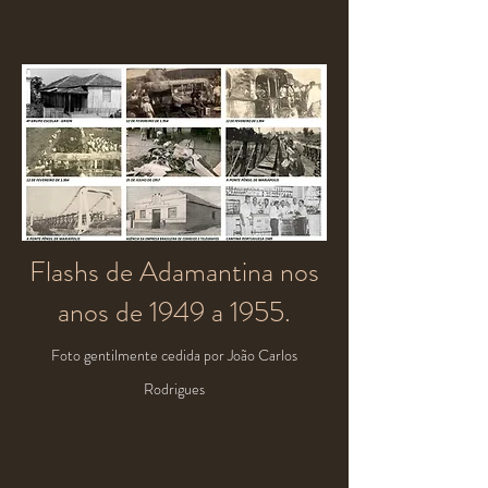
Flashs de Adamantina nos
anos de 1949 a 1955.
Foto gentilmente cedida por João Carlos
Rodrigues