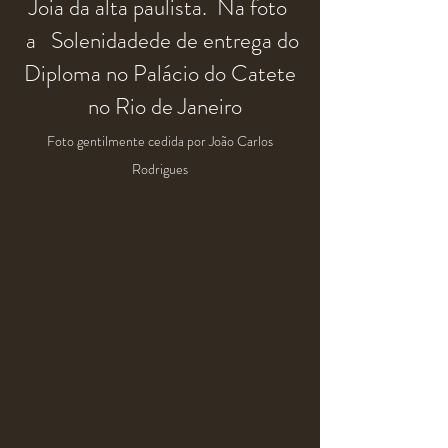
Joia
da
alta
paulista. Na foto
a Solenidade
de de entrega do
Diploma
no Palácio do Catete
no Rio de Janeiro
Foto gentilmente cedida por João Carlos
Rodrigues