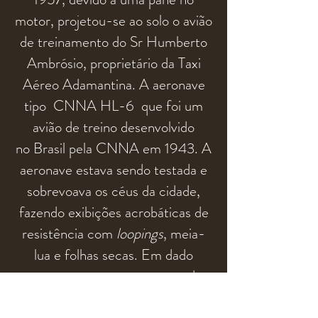
motor, projetou-se ao solo o avião
de treinamento do Sr Humberto
Ambrósio, proprietário da Taxi
Aéreo Ada
mantina. A aeronave
tipo CNNA HL-6 que foi um
avião de treino desenvolvido
no
Brasil
pela
CNNA em 1943.
A
a
eronave estava sendo testada e
sobrevoava os céus
da
cidade,
fazendo exibições acrobáticas de
resistência com
loopings
, meia-
lua e folhas secas. Em dado
momento, a poucos metros do
solo