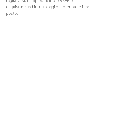
registrarsi, completare il loro RSVP o 
acquistare un biglietto oggi per prenotare il loro 
posto.
Compartilhe esse evento
Política de Entrega
Política de Privacidade e Uso de Dados
Política de Troca, Devolução e Reembolso
©2021 da muva. Orgogliosamente creato
con Wix.com