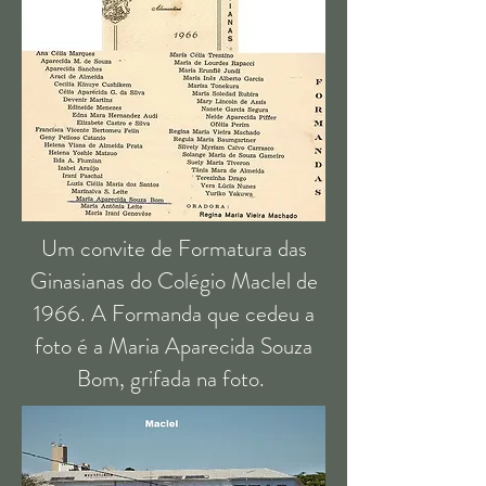
Um convite de Formatura das
Ginasianas do Colégio Maclel de
1966. A Formanda que cedeu a
foto é a Maria Aparecida Souza
Bom, grifada na foto.