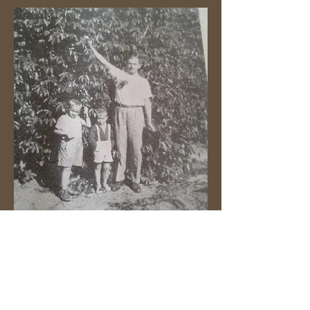
Sr.
Ângelo
Mazzaro mostra a