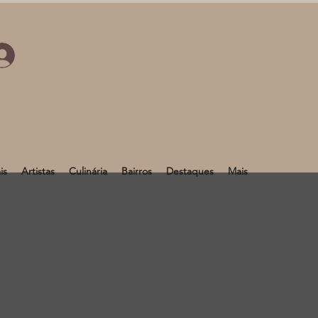
is
Artistas
Culinária
Bairros
Destaques
Mais