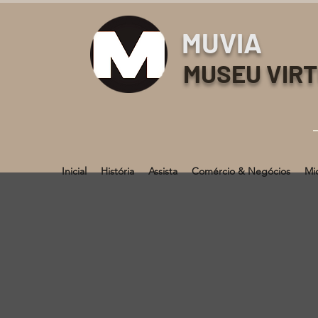
MUVIA
MUSEU VIR
Inicial
História
Assista
Comércio & Negócios
Mi