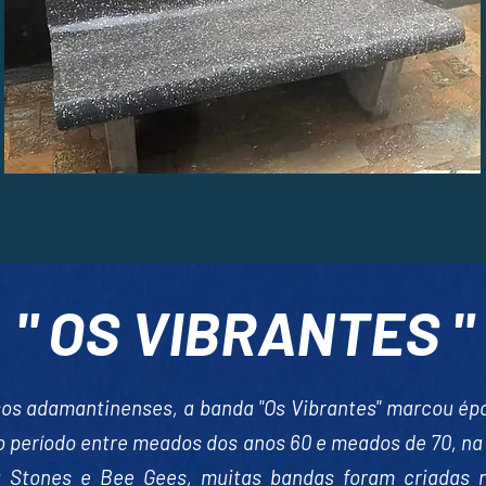
" OS VIBRANTES "
sos adamantinenses, a banda "Os Vibrantes" marcou épo
o período entre meados dos anos 60 e meados de 70, na
ng Stones e Bee Gees, muitas bandas foram criadas n