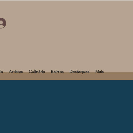
is
Artistas
Culinária
Bairros
Destaques
Mais