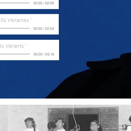
00:00 / 02:06
" Os Vibrantes "
00:00 / 02:34
 Os Vibrants "
00:00 / 03:16