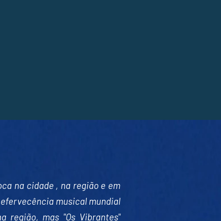
ca na cidade , na região e em
 efervecência musical mundial
a região, mas "Os Vibrantes"