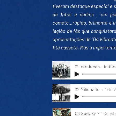
tiveram destaque especial e
de fotos e audios , um po
cometa...rápido, brilhante e
legião de fãs que conquistar
apresentações de "Os Vibrante
fita cassete. Mas o importante
01 Intoducao - In th
02 Milionario
" Os 
03 Spooky
" Os Vi