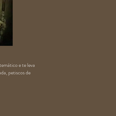
mático e te leva
ada, petiscos de