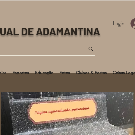
Login
TUAL DE ADAMANTINA
dias
Esportes
Educação
Fotos
Clubes & Festas
Coisas Lega