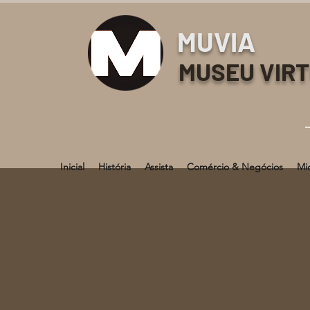
MUVIA
MUSEU VIR
Inicial
História
Assista
Comércio & Negócios
Mi