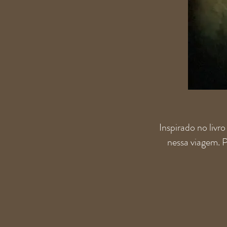
Inspirado no li
nessa viagem. P