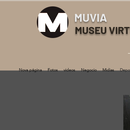
MUVIA
MUSEU VIR
Nova página
Fotos
videos
Negocio
Midias
Depo