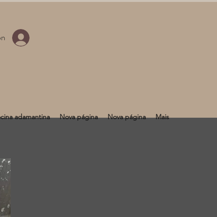
ón
cina adamantina
Nova página
Nova página
Mais