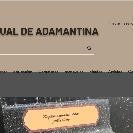
Iniciar sesi
TUAL DE ADAMANTINA
rtes
educación
Caracteres
carnavales
Fiestas
Artistas
Co