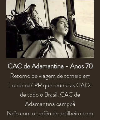
CAC de Adamantina - Anos 70
Retorno de viagem de torneio em
Londrina/ PR que reuniu as CACs
de todo o Brasil. CAC de
Adamantina campeã
Neío com o troféu de artilheiro com
18 gols.