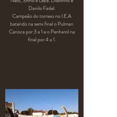
Néio, Sinho e Leba. Diabinho e
Danilo Fadel.
Campeão do torneio no I.E.A
batendo na semi final o Pulman
Carioca por 3 a 1 e o Penharol na
final por 4 a 1.