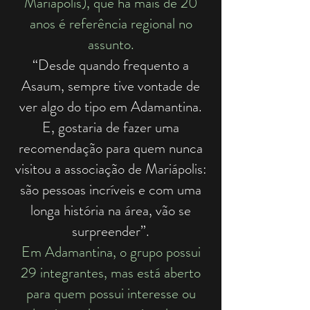
Mariápolis), que há mais de 20
anos é referência regional no
assunto.
“Desde quando frequento a
Asaum, sempre tive vontade de
ver algo do tipo em Adamantina.
E, gostaria de fazer uma
recomendação para quem nunca
visitou a associação de Mariápolis:
são pessoas incríveis e com uma
longa história na área, vão se
surpreender”.
Em Adamantina, o grupo possui
29 integrantes, mas está aberto
para quem possui interesse ou