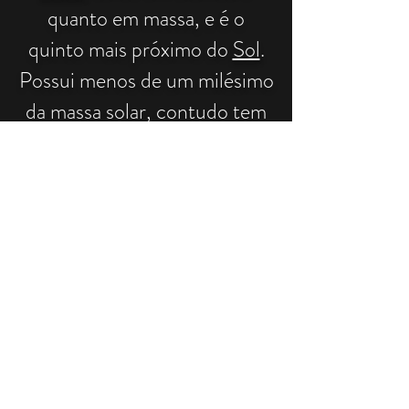
quanto em massa, e é o
quinto mais próximo do
Sol
.
Possui menos de um milésimo
da massa solar, contudo tem
2,5 vezes a massa de todos os
outros planetas em conjunto.
É um
planeta gasoso
, junto
com
Saturno
,
Urano
e
Netun
o
. Estes quatro planetas são
por vezes chamados
de
planetas jupiterianos
ou
planetas jovianos, e são os
quatro
gigantes gasosos
, isto