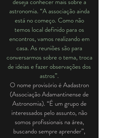
deseja conhecer mais sobre a
astronomia. “A associação ainda
está no começo. Como não
temos local definido para os
encontros, vamos realizando em
casa. As reuniões são para
conversarmos sobre o tema, troca
de ideias e fazer observações dos
astros”.
O nome provisório é Aadastron
(Associação Adamantinense de
Astronomia). “É um grupo de
interessados pelo assunto, não
somos profissionais na área,
buscando sempre aprender”,