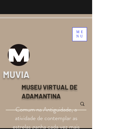
ME
NU
MUVIA
MUSEU VIRTUAL DE
ADAMANTINA
Comum na Antiguidade, a
atividade de contemplar as
estrelas ganha cada vez mais