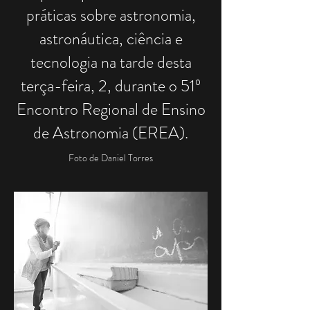
práticas sobre astronomia,
astronáutica, ciência e
tecnologia na tarde desta
terça-feira, 2, durante o 51º
Encontro Regional de Ensino
de Astronomia (EREA).
Foto de Daniel Torres